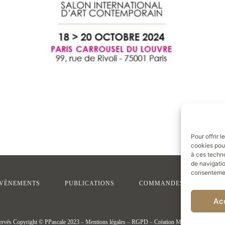
Pour offrir 
cookies pour
à ces techn
de navigatio
consentement
VÈNEMENTS
PUBLICATIONS
COMMANDES
CON
Ac
servés Copyright © PPascale 2023 –
Mentions légales
–
RGPD
– Création Marie Coulomb /
La