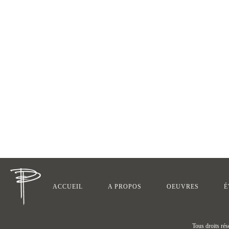
ACCUEIL
A PROPOS
OEUVRES
É
Tous droits ré